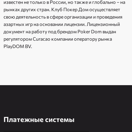
известен не только в России, но также и глобально – на
рынках других стран. Клуб Покер Дом осуществляет
свою деятельность в сфере организации и проведения
азартных игр на основании лицензии. Лицензионный
документ на работу под брендом Poker Dom выдан
регулятором Curacao компании оператору рынка
PlayDOM BV.
Платежные системы